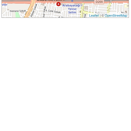
Leaflet
| ©
OpenStreetMap