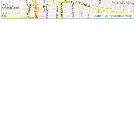
Leaflet
| ©
OpenStreetMap