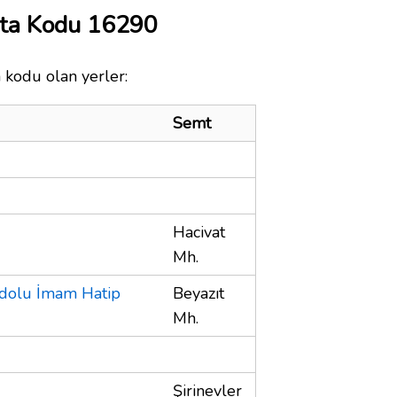
sta Kodu 16290
 kodu olan yerler:
Semt
Hacivat
Mh.
adolu İmam Hatip
Beyazıt
Mh.
Şirinevler