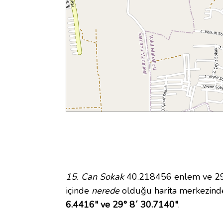
15. Can Sokak
40.218456 enlem ve 29.1
içinde
nerede
olduğu harita merkezinde
6.4416" ve 29° 8´ 30.7140"
.