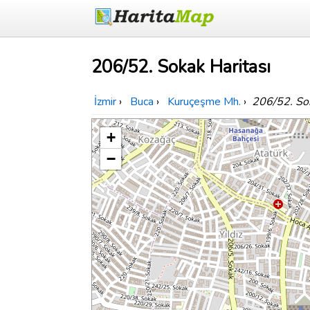
206/52. Sokak Haritası
İzmir
›
Buca
›
Kuruçeşme Mh.
›
206/52. So
+
−