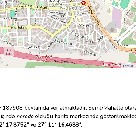
Leaflet
|
187908 boylamda yer almaktadır. Semt/Mahalle olara
i içinde
nerede
olduğu harita merkezinde gösterilmekted
2´ 17.8752" ve 27° 11´ 16.4688"
.