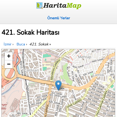
Önemli Yerler
421. Sokak Haritası
İzmir
›
Buca
›
421. Sokak
»
+
−