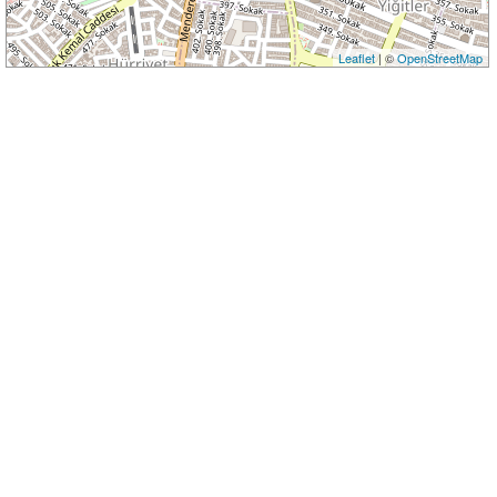
Leaflet
| ©
OpenStreetMap