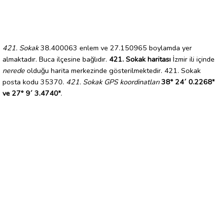
421. Sokak
38.400063 enlem ve 27.150965 boylamda yer
almaktadır. Buca ilçesine bağlıdır.
421. Sokak haritası
İzmir ili içinde
nerede
olduğu harita merkezinde gösterilmektedir. 421. Sokak
posta kodu 35370.
421. Sokak GPS koordinatları
38° 24´ 0.2268"
ve 27° 9´ 3.4740"
.