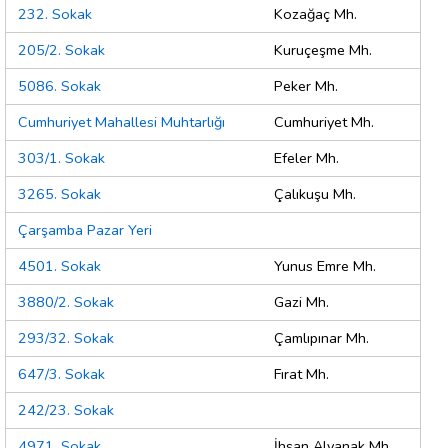
232. Sokak
Kozağaç Mh.
205/2. Sokak
Kuruçeşme Mh.
5086. Sokak
Peker Mh.
Cumhuriyet Mahallesi Muhtarlığı
Cumhuriyet Mh.
303/1. Sokak
Efeler Mh.
3265. Sokak
Çalıkuşu Mh.
Çarşamba Pazar Yeri
4501. Sokak
Yunus Emre Mh.
3880/2. Sokak
Gazi Mh.
293/32. Sokak
Çamlıpınar Mh.
647/3. Sokak
Fırat Mh.
242/23. Sokak
4971. Sokak
İhsan Alyanak Mh.