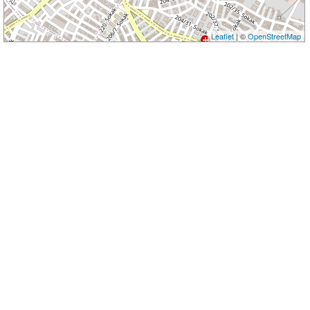
Leaflet
| ©
OpenStreetMap