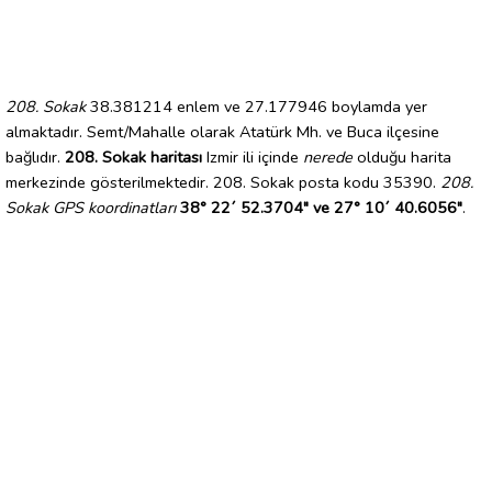
208. Sokak
38.381214 enlem ve 27.177946 boylamda yer
almaktadır. Semt/Mahalle olarak Atatürk Mh. ve Buca ilçesine
bağlıdır.
208. Sokak haritası
Izmir ili içinde
nerede
olduğu harita
merkezinde gösterilmektedir. 208. Sokak posta kodu 35390.
208.
Sokak GPS koordinatları
38° 22´ 52.3704" ve 27° 10´ 40.6056"
.