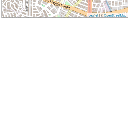
Leaflet
| ©
OpenStreetMap