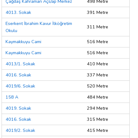
Çağdaş Kahraman Açs/ap Merkez
498 Metre
4013. Sokak
391 Metre
Eserkent İbrahim Kavur İlköğretim
311 Metre
Okulu
Kaymakkuyu Cami
516 Metre
Kaymakkuyu Cami
516 Metre
4013/1. Sokak
410 Metre
4016. Sokak
337 Metre
4019/6. Sokak
520 Metre
158 A
484 Metre
4019. Sokak
294 Metre
4016. Sokak
315 Metre
4019/2. Sokak
415 Metre