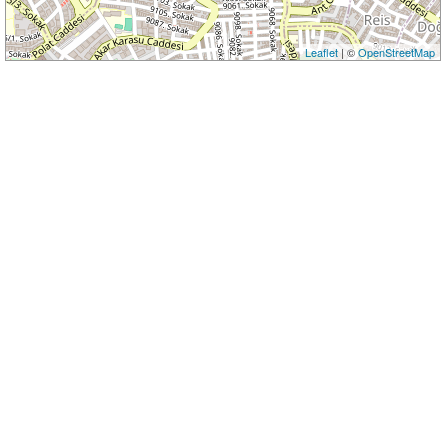
Leaflet
| ©
OpenStreetMap