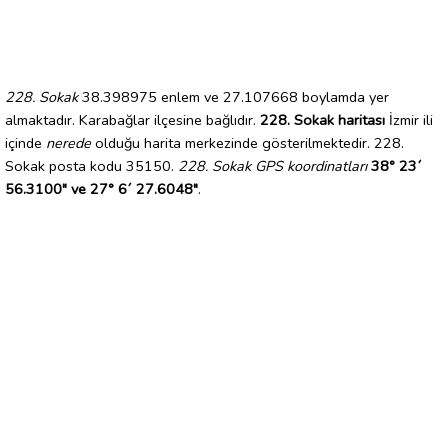
228. Sokak
38.398975 enlem ve 27.107668 boylamda yer
almaktadır. Karabağlar ilçesine bağlıdır.
228. Sokak haritası
İzmir ili
içinde
nerede
olduğu harita merkezinde gösterilmektedir. 228.
Sokak posta kodu 35150.
228. Sokak GPS koordinatları
38° 23´
56.3100" ve 27° 6´ 27.6048"
.