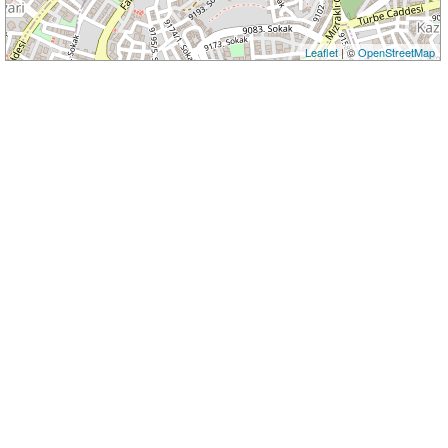
Leaflet
| ©
OpenStreetMap