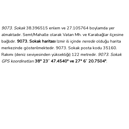
9073. Sokak
38.396515 enlem ve 27.105764 boylamda yer
almaktadır. Semt/Mahalle olarak Vatan Mh. ve Karabağlar ilçesine
bağlıdır.
9073. Sokak haritası
Izmir ili içinde
nerede
olduğu harita
merkezinde gösterilmektedir. 9073. Sokak posta kodu 35160.
Rakımı (deniz seviyesinden yüksekliği) 122 metredir.
9073. Sokak
GPS koordinatları
38° 23´ 47.4540" ve 27° 6´ 20.7504"
.