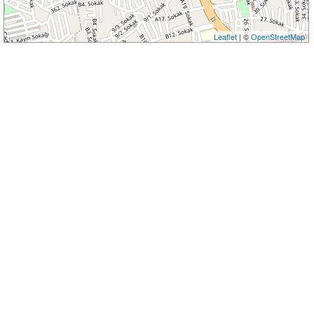
Leaflet
| ©
OpenStreetMap