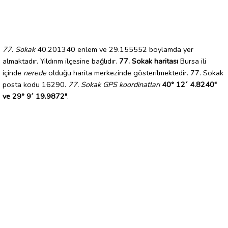
77. Sokak
40.201340 enlem ve 29.155552 boylamda yer
almaktadır. Yıldırım ilçesine bağlıdır.
77. Sokak haritası
Bursa ili
içinde
nerede
olduğu harita merkezinde gösterilmektedir. 77. Sokak
posta kodu 16290.
77. Sokak GPS koordinatları
40° 12´ 4.8240"
ve 29° 9´ 19.9872"
.