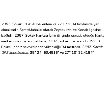
2387. Sokak
38.414856 enlem ve 27.172894 boylamda yer
almaktadır. Semt/Mahalle olarak Zeybek Mh. ve Konak ilçesine
bağlıdır.
2387. Sokak haritası
İzmir ili içinde
nerede
olduğu harita
merkezinde gösterilmektedir. 2387. Sokak posta kodu 35130.
Rakımı (deniz seviyesinden yüksekliği) 94 metredir.
2387. Sokak
GPS koordinatları
38° 24´ 53.4816" ve 27° 10´ 22.4184"
.