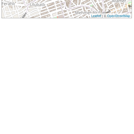
Leaflet
| ©
OpenStreetMap