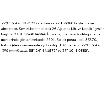
2701. Sokak
38.412277 enlem ve 27.166960 boylamda yer
almaktadır. Semt/Mahalle olarak 26 Ağustos Mh. ve Konak ilçesine
bağlıdır.
2701. Sokak haritası
İzmir ili içinde
nerede
olduğu harita
merkezinde gösterilmektedir. 2701. Sokak posta kodu 35370.
Rakımı (deniz seviyesinden yüksekliği) 107 metredir.
2701. Sokak
GPS koordinatları
38° 24´ 44.1972" ve 27° 10´ 1.0560"
.