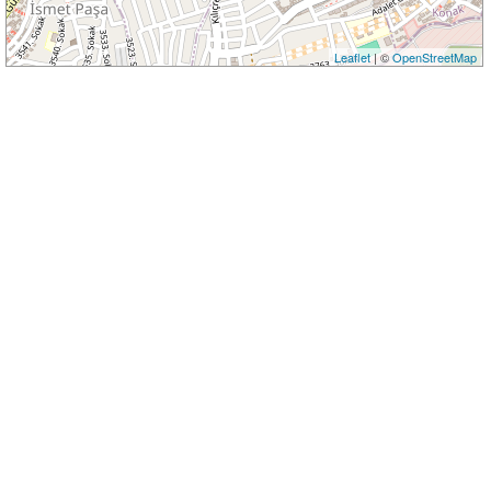
Leaflet
| ©
OpenStreetMap