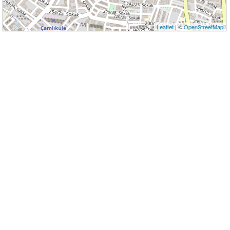
Leaflet
| ©
OpenStreetMap