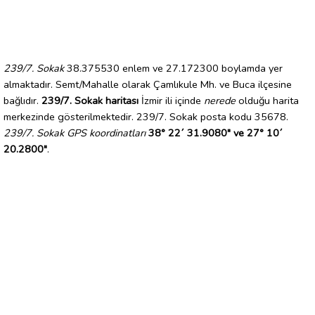
239/7. Sokak
38.375530 enlem ve 27.172300 boylamda yer
almaktadır. Semt/Mahalle olarak Çamlıkule Mh. ve Buca ilçesine
bağlıdır.
239/7. Sokak haritası
İzmir ili içinde
nerede
olduğu harita
merkezinde gösterilmektedir. 239/7. Sokak posta kodu 35678.
239/7. Sokak GPS koordinatları
38° 22´ 31.9080" ve 27° 10´
20.2800"
.