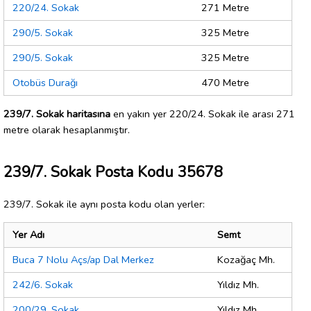
220/24. Sokak
271 Metre
290/5. Sokak
325 Metre
290/5. Sokak
325 Metre
Otobüs Durağı
470 Metre
239/7. Sokak haritasına
en yakın yer 220/24. Sokak ile arası 271
metre olarak hesaplanmıştır.
239/7. Sokak Posta Kodu 35678
239/7. Sokak ile aynı posta kodu olan yerler:
Yer Adı
Semt
Buca 7 Nolu Açs/ap Dal Merkez
Kozağaç Mh.
242/6. Sokak
Yıldız Mh.
200/29. Sokak
Yıldız Mh.