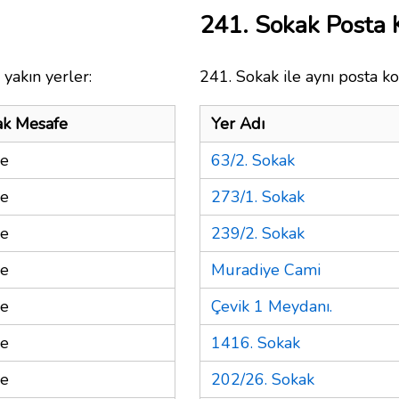
241. Sokak Posta
yakın yerler:
241. Sokak ile aynı posta ko
ak Mesafe
Yer Adı
re
63/2. Sokak
re
273/1. Sokak
re
239/2. Sokak
re
Muradiye Cami
re
Çevik 1 Meydanı.
re
1416. Sokak
re
202/26. Sokak