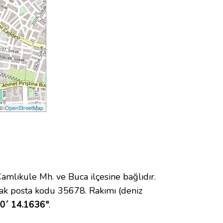
 ©
OpenStreetMap
lıkule Mh. ve Buca ilçesine bağlıdır.
ak posta kodu 35678. Rakımı (deniz
10´ 14.1636"
.