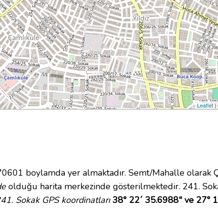
Leaflet
|
01 boylamda yer almaktadır. Semt/Mahalle olarak Çam
de
olduğu harita merkezinde gösterilmektedir. 241. Sok
41. Sokak GPS koordinatları
38° 22´ 35.6988" ve 27° 