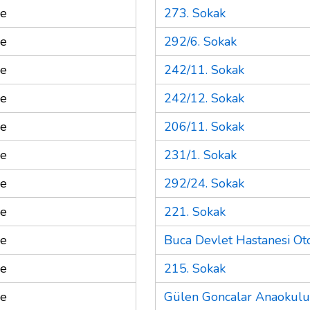
re
273. Sokak
re
292/6. Sokak
re
242/11. Sokak
re
242/12. Sokak
re
206/11. Sokak
re
231/1. Sokak
re
292/24. Sokak
re
221. Sokak
re
Buca Devlet Hastanesi Ot
re
215. Sokak
re
Gülen Goncalar Anaokulu