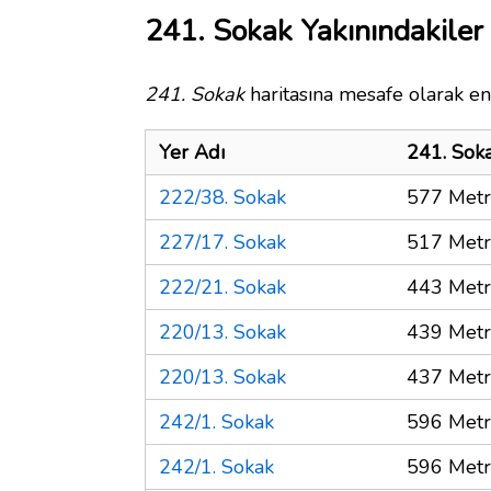
241. Sokak Yakınındakiler
241. Sokak
haritasına mesafe olarak en 
Yer Adı
241. Sok
222/38. Sokak
577 Met
227/17. Sokak
517 Met
222/21. Sokak
443 Met
220/13. Sokak
439 Met
220/13. Sokak
437 Met
242/1. Sokak
596 Met
242/1. Sokak
596 Met