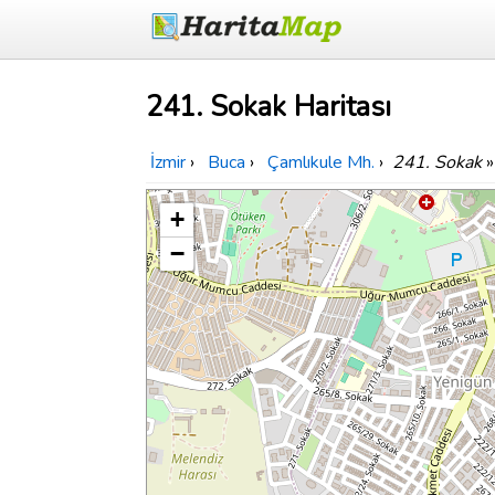
241. Sokak Haritası
İzmir
›
Buca
›
Çamlıkule Mh.
›
241. Sokak
»
+
−