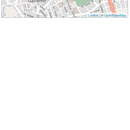
Leaflet
| ©
OpenStreetMap