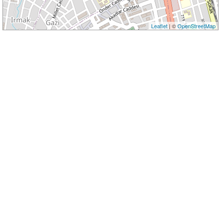
Leaflet
| ©
OpenStreetMap