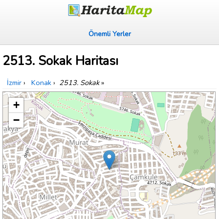
Önemli Yerler
2513. Sokak Haritası
İzmir
›
Konak
›
2513. Sokak
»
+
−