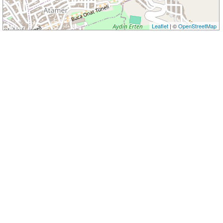
Leaflet
| ©
OpenStreetMap