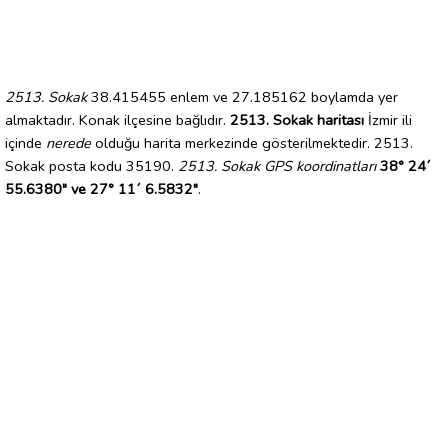
2513. Sokak
38.415455 enlem ve 27.185162 boylamda yer
almaktadır. Konak ilçesine bağlıdır.
2513. Sokak haritası
İzmir ili
içinde
nerede
olduğu harita merkezinde gösterilmektedir. 2513.
Sokak posta kodu 35190.
2513. Sokak GPS koordinatları
38° 24´
55.6380" ve 27° 11´ 6.5832"
.