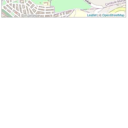
Leaflet
| ©
OpenStreetMap