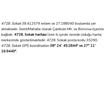
4728. Sokak
38.412579 enlem ve 27.188040 boylamda yer
almaktadır. Semt/Mahalle olarak Çamkule Mh. ve Bornova ilçesine
bağlıdır.
4728. Sokak haritası
İzmir ili içinde
nerede
olduğu harita
merkezinde gösterilmektedir. 4728. Sokak posta kodu 35390.
4728. Sokak GPS koordinatları
38° 24´ 45.2844" ve 27° 11´
16.9440"
.