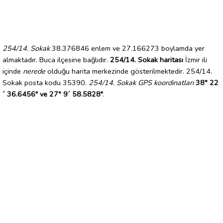
254/14. Sokak
38.376846 enlem ve 27.166273 boylamda yer
almaktadır. Buca ilçesine bağlıdır.
254/14. Sokak haritası
İzmir ili
içinde
nerede
olduğu harita merkezinde gösterilmektedir. 254/14.
Sokak posta kodu 35390.
254/14. Sokak GPS koordinatları
38° 22
´ 36.6456" ve 27° 9´ 58.5828"
.