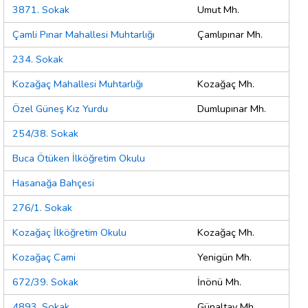
3871. Sokak
Umut Mh.
Çamli Pınar Mahallesi Muhtarlığı
Çamlıpınar Mh.
234. Sokak
Kozağaç Mahallesi Muhtarlığı
Kozağaç Mh.
Özel Güneş Kız Yurdu
Dumlupınar Mh.
254/38. Sokak
Buca Ötüken İlköğretim Okulu
Hasanağa Bahçesi
276/1. Sokak
Kozağaç İlköğretim Okulu
Kozağaç Mh.
Kozağaç Cami
Yenigün Mh.
672/39. Sokak
İnönü Mh.
4893. Sokak
Günaltay Mh.