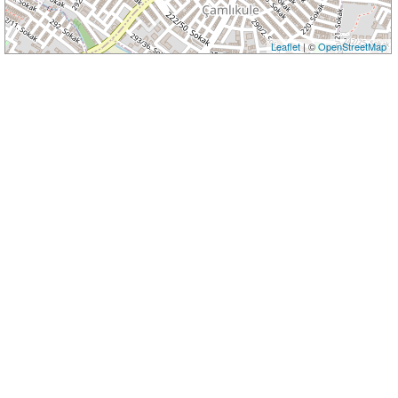
Leaflet
| ©
OpenStreetMap