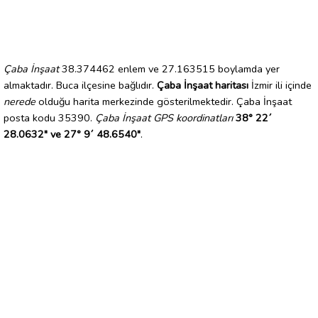
Çaba İnşaat
38.374462 enlem ve 27.163515 boylamda yer
almaktadır. Buca ilçesine bağlıdır.
Çaba İnşaat haritası
İzmir ili içinde
nerede
olduğu harita merkezinde gösterilmektedir. Çaba İnşaat
posta kodu 35390.
Çaba İnşaat GPS koordinatları
38° 22´
28.0632" ve 27° 9´ 48.6540"
.