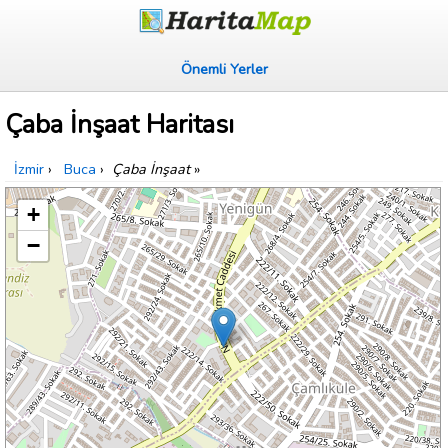
Önemli Yerler
Çaba İnşaat Haritası
İzmir
›
Buca
›
Çaba İnşaat
»
+
−