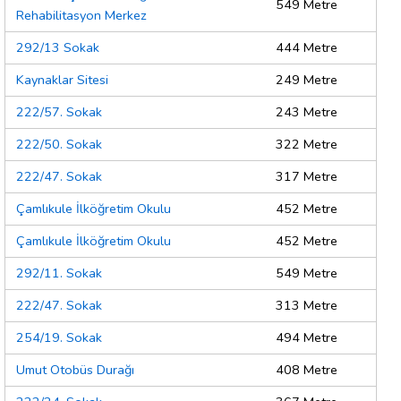
549 Metre
Rehabilitasyon Merkez
292/13 Sokak
444 Metre
Kaynaklar Sitesi
249 Metre
222/57. Sokak
243 Metre
222/50. Sokak
322 Metre
222/47. Sokak
317 Metre
Çamlıkule İlköğretim Okulu
452 Metre
Çamlıkule İlköğretim Okulu
452 Metre
292/11. Sokak
549 Metre
222/47. Sokak
313 Metre
254/19. Sokak
494 Metre
Umut Otobüs Durağı
408 Metre