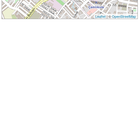
Leaflet
| ©
OpenStreetMap