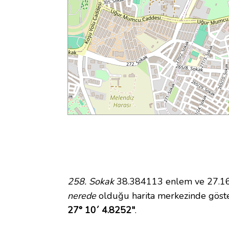
258. Sokak
38.384113 enlem ve 27.168
nerede
olduğu harita merkezinde göste
27° 10´ 4.8252"
.