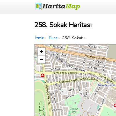
258. Sokak Haritası
İzmir
›
Buca
›
258. Sokak
»
+
−