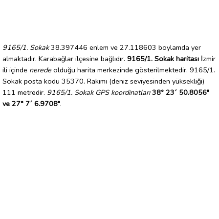
9165/1. Sokak
38.397446 enlem ve 27.118603 boylamda yer
almaktadır. Karabağlar ilçesine bağlıdır.
9165/1. Sokak haritası
İzmir
ili içinde
nerede
olduğu harita merkezinde gösterilmektedir. 9165/1.
Sokak posta kodu 35370. Rakımı (deniz seviyesinden yüksekliği)
111 metredir.
9165/1. Sokak GPS koordinatları
38° 23´ 50.8056"
ve 27° 7´ 6.9708"
.