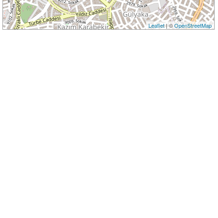
Leaflet
| ©
OpenStreetMap