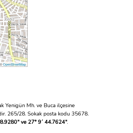
 ©
OpenStreetMap
 Yenigün Mh. ve Buca ilçesine
ir. 265/28. Sokak posta kodu 35678.
38.9280" ve 27° 9´ 44.7624"
.