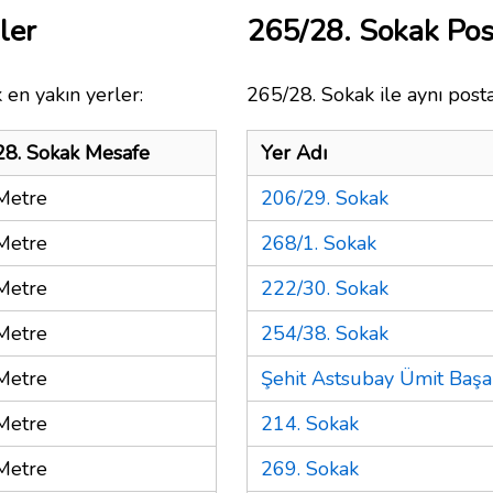
ler
265/28. Sokak Po
 en yakın yerler:
265/28. Sokak ile aynı post
28. Sokak Mesafe
Yer Adı
Metre
206/29. Sokak
Metre
268/1. Sokak
Metre
222/30. Sokak
Metre
254/38. Sokak
Metre
Şehit Astsubay Ümit Başa
Metre
214. Sokak
Metre
269. Sokak