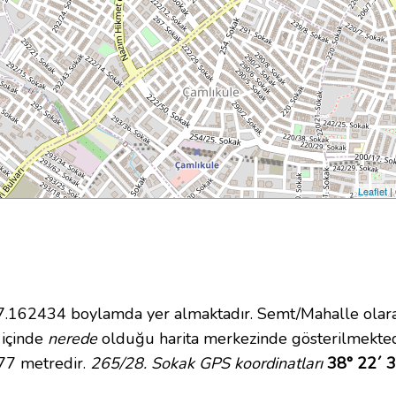
Leaflet
|
162434 boylamda yer almaktadır. Semt/Mahalle olarak
i içinde
nerede
olduğu harita merkezinde gösterilmekted
 77 metredir.
265/28. Sokak GPS koordinatları
38° 22´ 