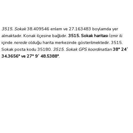
3515. Sokak
38.409546 enlem ve 27.163483 boylamda yer
almaktadır. Konak ilçesine bağlıdır.
3515. Sokak haritası
İzmir ili
içinde
nerede
olduğu harita merkezinde gösterilmektedir. 3515.
Sokak posta kodu 35180.
3515. Sokak GPS koordinatları
38° 24´
34.3656" ve 27° 9´ 48.5388"
.