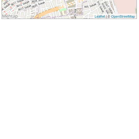
Leaflet
| ©
OpenStreetMap