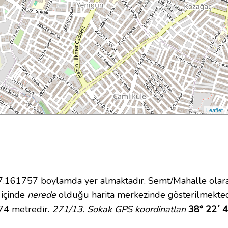
Leaflet
|
161757 boylamda yer almaktadır. Semt/Mahalle olarak
i içinde
nerede
olduğu harita merkezinde gösterilmekted
 74 metredir.
271/13. Sokak GPS koordinatları
38° 22´ 