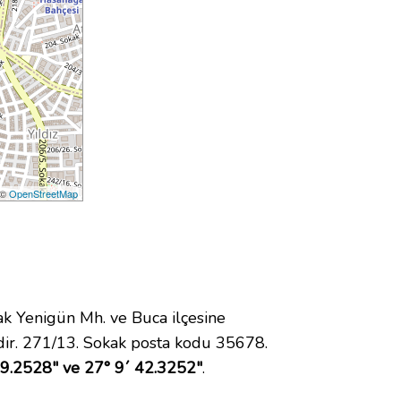
 ©
OpenStreetMap
 Yenigün Mh. ve Buca ilçesine
ir. 271/13. Sokak posta kodu 35678.
49.2528" ve 27° 9´ 42.3252"
.