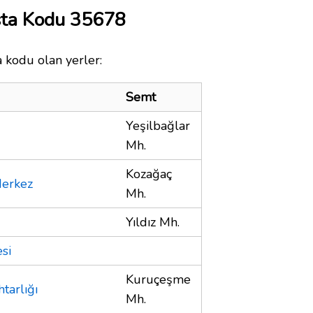
sta Kodu 35678
a kodu olan yerler:
Semt
Yeşilbağlar
Mh.
Kozağaç
Merkez
Mh.
Yıldız Mh.
si
Kuruçeşme
tarlığı
Mh.