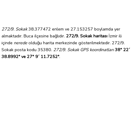
272/9. Sokak
38.377472 enlem ve 27.153257 boylamda yer
almaktadır. Buca ilçesine bağlıdır.
272/9. Sokak haritası
İzmir ili
içinde
nerede
olduğu harita merkezinde gösterilmektedir. 272/9.
Sokak posta kodu 35380.
272/9. Sokak GPS koordinatları
38° 22´
38.8992" ve 27° 9´ 11.7252"
.