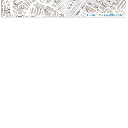
Leaflet
| ©
OpenStreetMap