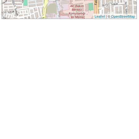
Leaflet
| ©
OpenStreetMap