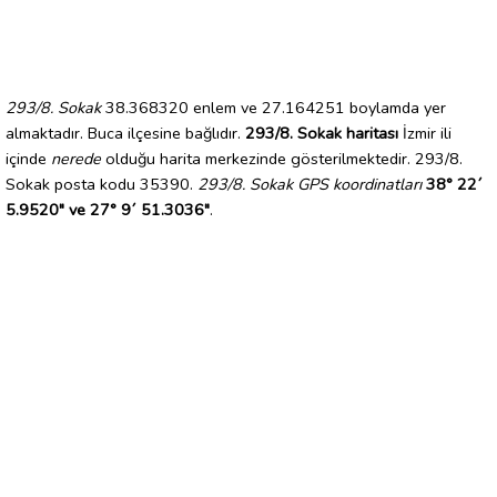
293/8. Sokak
38.368320 enlem ve 27.164251 boylamda yer
almaktadır. Buca ilçesine bağlıdır.
293/8. Sokak haritası
İzmir ili
içinde
nerede
olduğu harita merkezinde gösterilmektedir. 293/8.
Sokak posta kodu 35390.
293/8. Sokak GPS koordinatları
38° 22´
5.9520" ve 27° 9´ 51.3036"
.