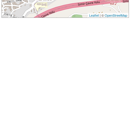
Leaflet
| ©
OpenStreetMap