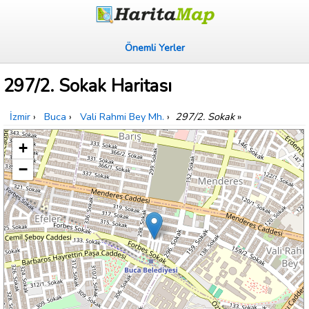
Önemli Yerler
297/2. Sokak Haritası
İzmir
›
Buca
›
Vali Rahmi Bey Mh.
›
297/2. Sokak
»
+
−