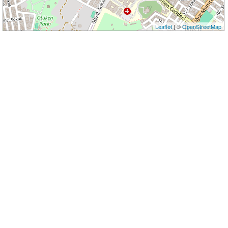
Leaflet
| ©
OpenStreetMap