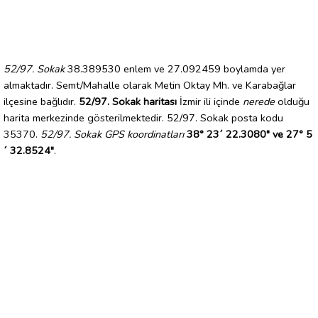
52/97. Sokak
38.389530 enlem ve 27.092459 boylamda yer
almaktadır. Semt/Mahalle olarak Metin Oktay Mh. ve Karabağlar
ilçesine bağlıdır.
52/97. Sokak haritası
İzmir ili içinde
nerede
olduğu
harita merkezinde gösterilmektedir. 52/97. Sokak posta kodu
35370.
52/97. Sokak GPS koordinatları
38° 23´ 22.3080" ve 27° 5
´ 32.8524"
.