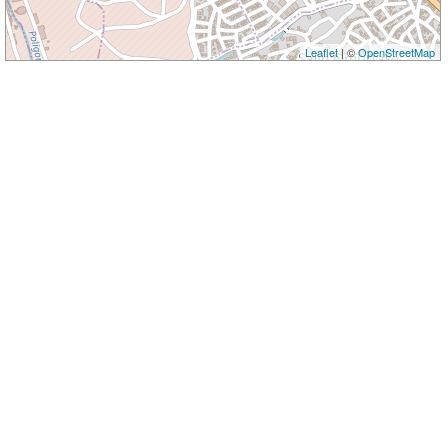
Leaflet
| ©
OpenStreetMap