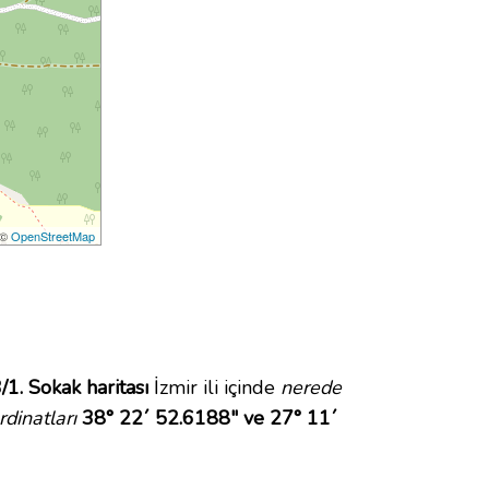
 ©
OpenStreetMap
/1. Sokak haritası
İzmir ili içinde
nerede
dinatları
38° 22´ 52.6188" ve 27° 11´