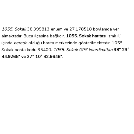
1055. Sokak
38.395813 enlem ve 27.178518 boylamda yer
almaktadır. Buca ilçesine bağlıdır.
1055. Sokak haritası
İzmir ili
içinde
nerede
olduğu harita merkezinde gösterilmektedir. 1055.
Sokak posta kodu 35400.
1055. Sokak GPS koordinatları
38° 23´
44.9268" ve 27° 10´ 42.6648"
.