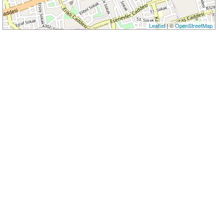
Leaflet
| ©
OpenStreetMap