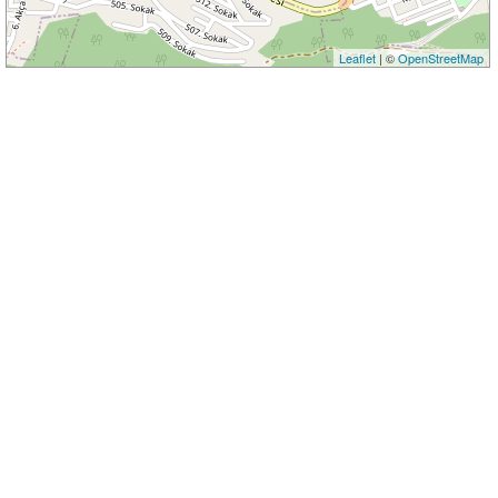
Leaflet
| ©
OpenStreetMap