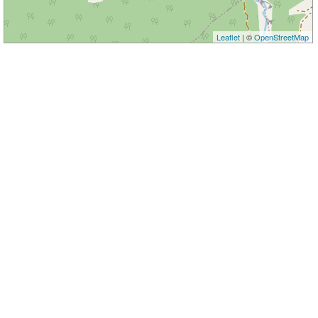
Leaflet
| ©
OpenStreetMap