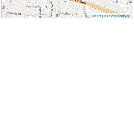
Leaflet
| ©
OpenStreetMap