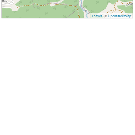
Leaflet
| ©
OpenStreetMap