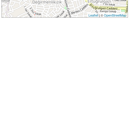
Leaflet
| ©
OpenStreetMap