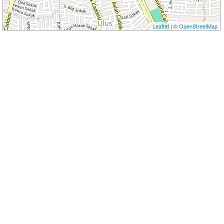
Leaflet
| ©
OpenStreetMap