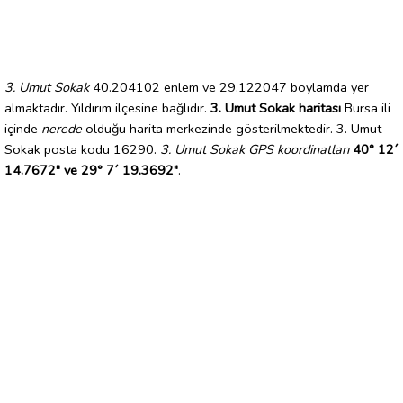
3. Umut Sokak
40.204102 enlem ve 29.122047 boylamda yer
almaktadır. Yıldırım ilçesine bağlıdır.
3. Umut Sokak haritası
Bursa ili
içinde
nerede
olduğu harita merkezinde gösterilmektedir. 3. Umut
Sokak posta kodu 16290.
3. Umut Sokak GPS koordinatları
40° 12´
14.7672" ve 29° 7´ 19.3692"
.