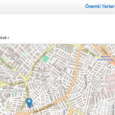
Önemli Yerler
okak
»