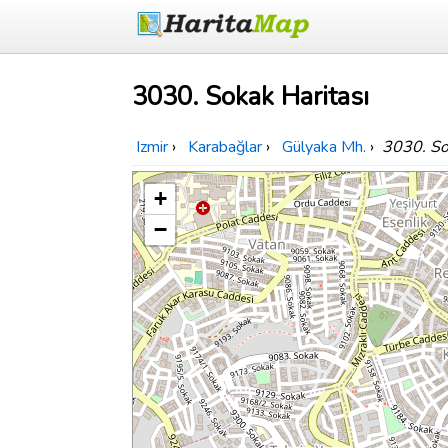
3030. Sokak Haritası
Izmir
›
Karabağlar
›
Gülyaka Mh.
›
3030. S
+
−