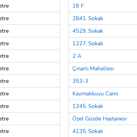
tre
18 F
tre
2841. Sokak
tre
4529. Sokak
tre
1227. Sokak
tre
2 A
tre
Çınarlı Mahallesi
tre
353-3
tre
Kaymakkuyu Cami
tre
1245. Sokak
tre
Özel Gözde Hastanesi
tre
4135. Sokak