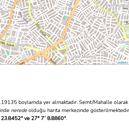
Leaflet
|
9135 boylamda yer almaktadır. Semt/Mahalle olarak G
içinde
nerede
olduğu harita merkezinde gösterilmektedir
 23.8452" ve 27° 7´ 8.8860"
.