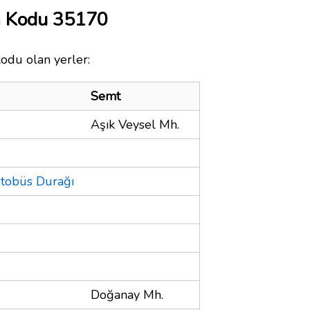
a Kodu 35170
kodu olan yerler:
Semt
Aşık Veysel Mh.
Otobüs Durağı
Doğanay Mh.