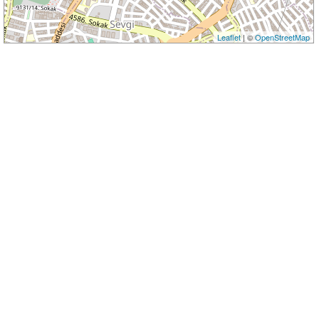
Leaflet
| ©
OpenStreetMap