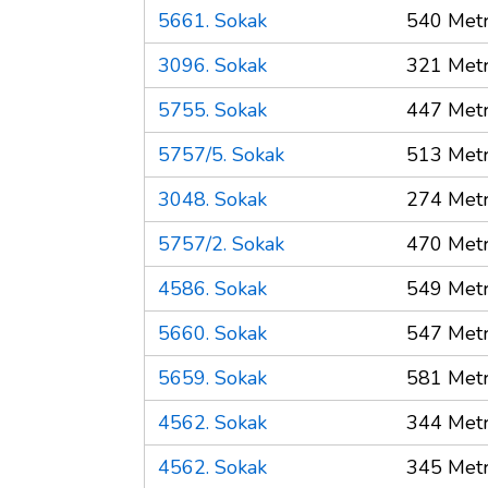
5661. Sokak
540 Met
3096. Sokak
321 Met
5755. Sokak
447 Met
5757/5. Sokak
513 Met
3048. Sokak
274 Met
5757/2. Sokak
470 Met
4586. Sokak
549 Met
5660. Sokak
547 Met
5659. Sokak
581 Met
4562. Sokak
344 Met
4562. Sokak
345 Met