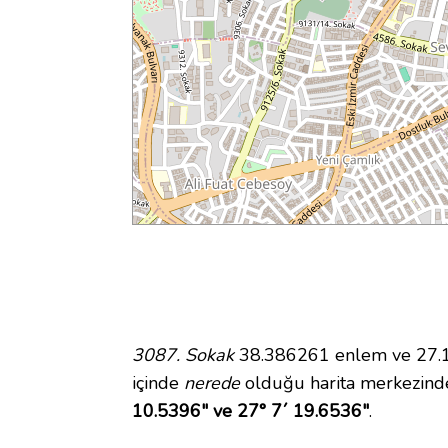
3087. Sokak
38.386261 enlem ve 27.12
içinde
nerede
olduğu harita merkezind
10.5396" ve 27° 7´ 19.6536"
.