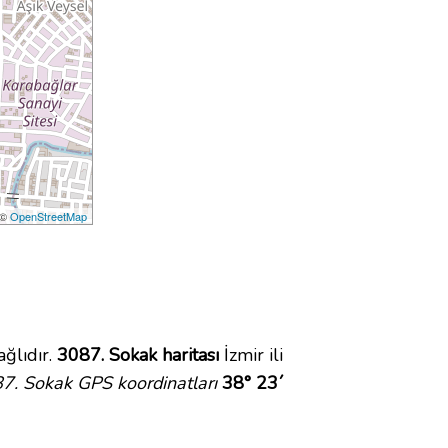
 ©
OpenStreetMap
ğlıdır.
3087. Sokak haritası
İzmir ili
7. Sokak GPS koordinatları
38° 23´