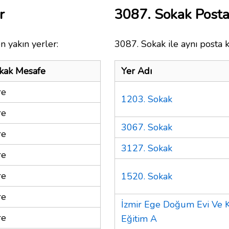
r
3087. Sokak Post
n yakın yerler:
3087. Sokak ile aynı posta 
kak Mesafe
Yer Adı
re
1203. Sokak
re
3067. Sokak
re
3127. Sokak
re
re
1520. Sokak
re
İzmir Ege Doğum Evi Ve Ka
re
Eğitim A