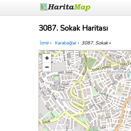
3087. Sokak Haritası
İzmir
›
Karabağlar
›
3087. Sokak
»
+
−