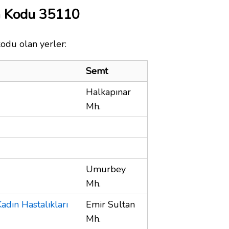
a Kodu 35110
kodu olan yerler:
Semt
Halkapınar
Mh.
Umurbey
Mh.
dın Hastalıkları
Emir Sultan
Mh.