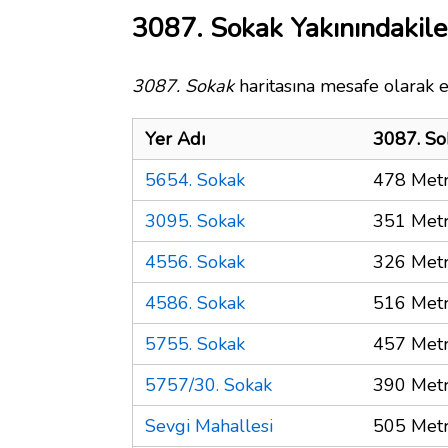
3087. Sokak Yakınındakile
3087. Sokak
haritasına mesafe olarak e
Yer Adı
3087. So
5654. Sokak
478 Met
3095. Sokak
351 Met
4556. Sokak
326 Met
4586. Sokak
516 Met
5755. Sokak
457 Met
5757/30. Sokak
390 Met
Sevgi Mahallesi
505 Met