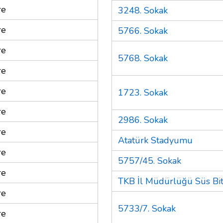
re
3248. Sokak
re
5766. Sokak
re
5768. Sokak
re
re
1723. Sokak
re
2986. Sokak
re
Atatürk Stadyumu
re
5757/45. Sokak
re
TKB İl Müdürlüğü Süs Bitk
re
5733/7. Sokak
re