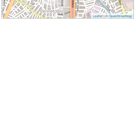
Leaflet
| ©
OpenStreetMap