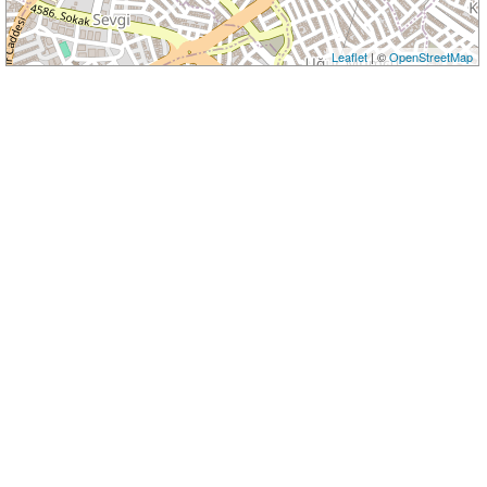
Leaflet
| ©
OpenStreetMap