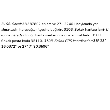
3108. Sokak
38.387802 enlem ve 27.122461 boylamda yer
almaktadır. Karabağlar ilçesine bağlıdır.
3108. Sokak haritası
İzmir ili
içinde
nerede
olduğu harita merkezinde gösterilmektedir. 3108.
Sokak posta kodu 35110.
3108. Sokak GPS koordinatları
38° 23´
16.0872" ve 27° 7´ 20.8596"
.