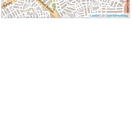
Leaflet
| ©
OpenStreetMap