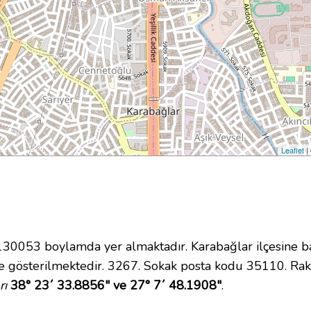
Leaflet
|
0053 boylamda yer almaktadır. Karabağlar ilçesine ba
 gösterilmektedir. 3267. Sokak posta kodu 35110. Rakı
rı
38° 23´ 33.8856" ve 27° 7´ 48.1908"
.