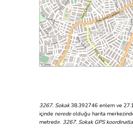
3267. Sokak
38.392746 enlem ve 27.13
içinde
nerede
olduğu harita merkezinde
metredir.
3267. Sokak GPS koordinatla