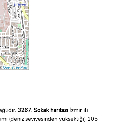
 ©
OpenStreetMap
ğlıdır.
3267. Sokak haritası
İzmir ili
mı (deniz seviyesinden yüksekliği) 105