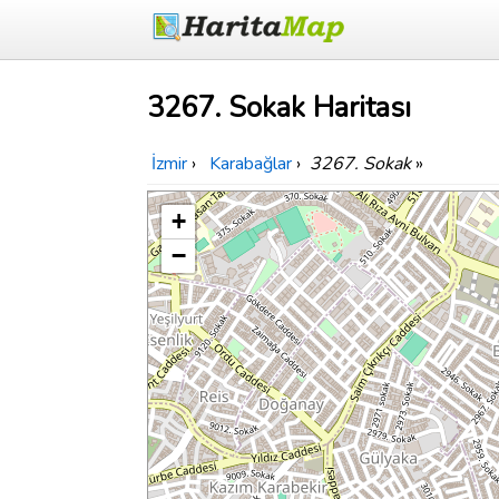
3267. Sokak Haritası
İzmir
›
Karabağlar
›
3267. Sokak
»
+
−