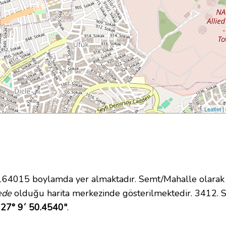
Leaflet
|
4015 boylamda yer almaktadır. Semt/Mahalle olarak Fer
ede
olduğu harita merkezinde gösterilmektedir. 3412.
 27° 9´ 50.4540"
.