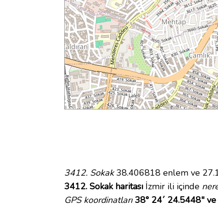
3412. Sokak
38.406818 enlem ve 27.16
3412. Sokak haritası
İzmir ili içinde
ner
GPS koordinatları
38° 24´ 24.5448" ve