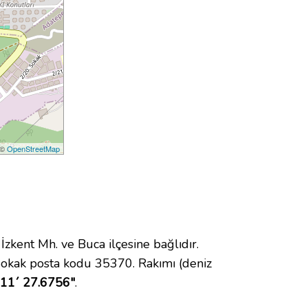
 ©
OpenStreetMap
ent Mh. ve Buca ilçesine bağlıdır.
Sokak posta kodu 35370. Rakımı (deniz
 11´ 27.6756"
.