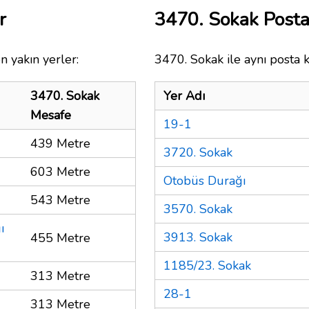
r
3470. Sokak Post
n yakın yerler:
3470. Sokak ile aynı posta 
3470. Sokak
Yer Adı
Mesafe
19-1
439 Metre
3720. Sokak
603 Metre
Otobüs Durağı
543 Metre
3570. Sokak
ı
3913. Sokak
455 Metre
1185/23. Sokak
313 Metre
28-1
313 Metre