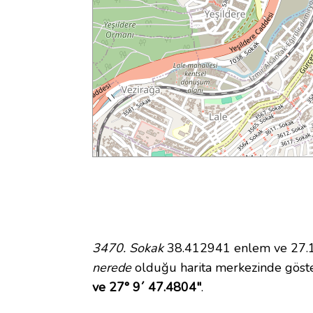
3470. Sokak
38.412941 enlem ve 27.16
nerede
olduğu harita merkezinde göst
ve 27° 9´ 47.4804"
.