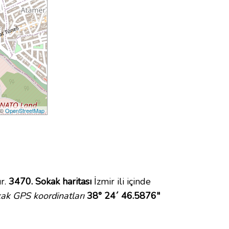
 ©
OpenStreetMap
r.
3470. Sokak haritası
İzmir ili içinde
ak GPS koordinatları
38° 24´ 46.5876"