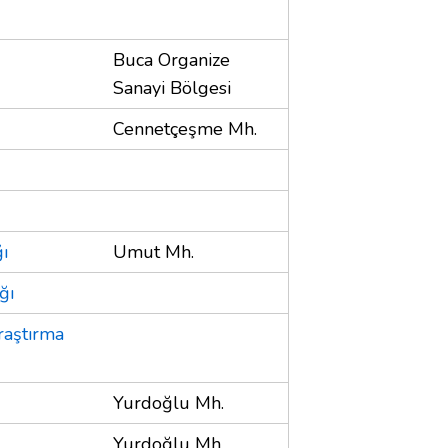
Buca Organize
Sanayi Bölgesi
Cennetçeşme Mh.
ı
Umut Mh.
ğı
raştırma
Yurdoğlu Mh.
Yurdoğlu Mh.