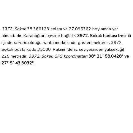
3972. Sokak
38.366123 enlem ve 27.095362 boylamda yer
almaktadır. Karabağlar ilçesine bağlıdır.
3972. Sokak haritası
Izmir ili
içinde
nerede
olduğu harita merkezinde gösterilmektedir. 3972.
Sokak posta kodu 35180. Rakımı (deniz seviyesinden yüksekliği)
225 metredir.
3972. Sokak GPS koordinatları
38° 21´ 58.0428" ve
27° 5´ 43.3032"
.