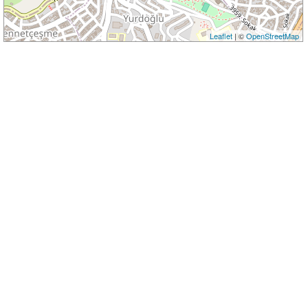
Leaflet
| ©
OpenStreetMap